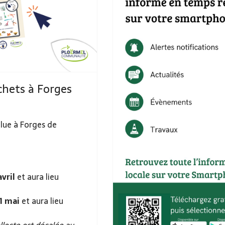
chets à Forges
volue à Forges de
avril
et aura lieu
1 mai
et aura lieu