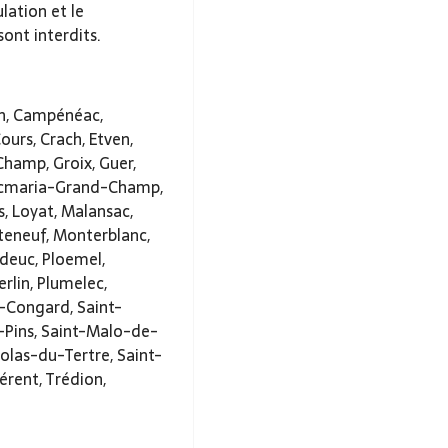
lation et le
ont interdits.
ch, Campénéac,
ours, Crach, Etven,
Champ, Groix, Guer,
Locmaria-Grand-Champ,
, Loyat, Malansac,
eneuf, Monterblanc,
adeuc, Ploemel,
rlin, Plumelec,
t-Congard, Saint-
-Pins, Saint-Malo-de-
olas-du-Tertre, Saint-
érent, Trédion,