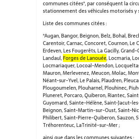
communes citées*, par conséquent la circu
stationnement des véhicules motorisés y s
Liste des communes citées :
*Augan, Bangor, Beignon, Belz, Bohal, Bre
Carentoir, Carnac, Concoret, Cournon, Le C
Erdeven, Les Fougerêts, La Gacilly, Grand-
Landaul,
Forges de Lanouée
, Locmaria, 
Locmariaquer, Locoal-Mendon, Locqueltas
Mauron, Merlevenez, Meucon, Molac, Mont
Néant-sur-Yvel, Le Palais, Plaudren, Pleuc
Plougoumelen, Plouharnel, Plouhinec, Piuhe
Pluneret, Porcaro, Quiberon, Riantec, Sain
Guyomard, Sainte-Hélène, Saint-Jacut-les
Beignon, Saint-Martin-sur-Oust, Saint-Nic
Philibert, Saint-Pierre-Quiberon, Sauzon, S
Tréhorenteuc, LaTrinité-sur-Mer ;
ainsi que dans les communes suivantes :