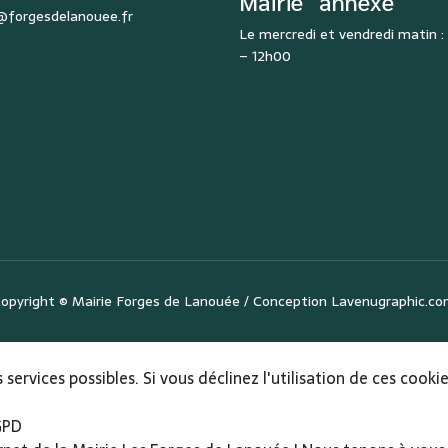
Mairie
annexe
@forgesdelanouee.fr
Le mercredi et vendredi matin 
– 12h00
opyright ©
Mairie Forges de Lanouée
/ Conception
Lavenugraphic.c
 services possibles. Si vous déclinez l'utilisation de ces cook
GPD