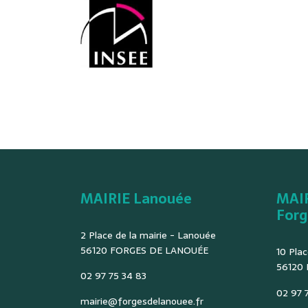
MAIRIE Lanouée
MAI
Forg
2 Place de la mairie - Lanouée
56120 FORGES DE LANOUÉE
10 Plac
56120
02 97 75 34 83
02 97 7
mairie@forgesdelanouee.fr