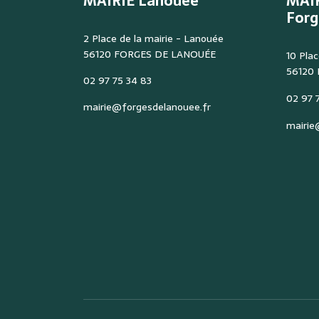
MAIRIE Lanouée
MAI
Forg
2 Place de la mairie - Lanouée
56120 FORGES DE LANOUÉE
10 Plac
56120
02 97 75 34 83
02 97 7
mairie@forgesdelanouee.fr
mairie