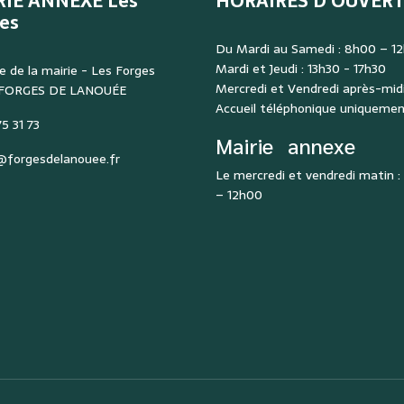
RIE ANNEXE Les
HORAIRES D'OUVER
es
Du Mardi au Samedi : 8h00 – 1
Mardi et Jeudi : 13h30 - 17h30
e de la mairie - Les Forges
Mercredi et Vendredi après-midi
 FORGES DE LANOUÉE
Accueil téléphonique uniqueme
5 31 73
Mairie
annexe
@forgesdelanouee.fr
Le mercredi et vendredi matin 
– 12h00