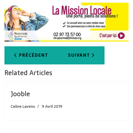
ARTICLE PRÉCÉDENT : JOOBLE
ARTICLE SUIVANT : FRAN
PRÉCÉDENT
SUIVANT
Related Articles
Jooble
Celine Lavenu
9 Avril 2019