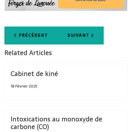
ARTICLE PRÉCÉDENT : DIÉTÉTICIENNE-NUTRIT
ARTICLE SUIVANT : CABIN
PRÉCÉDENT
SUIVANT
Related Articles
Cabinet de kiné
18 Février 2025
Intoxications au monoxyde de
carbone (CO)